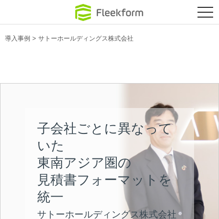
クラウド環境に
tog
nav
導入事例
>
サトーホールディングス株式会社
子会社ごとに異なって
いた
東南アジア圏の
見積書フォーマットを
統一
サトーホールディングス株式会社