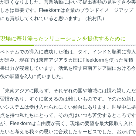
が良くなりました。営業活動において提出書類の見やすさや美
しさは重要です。Fleekformは企業のブランドイメージアップ
にも貢献してくれていると思います」（松村氏）
現場に寄り添ったソリューションを提供するために
ベトナムでの導入に成功した後は、タイ、インドと順調に導入
が進み、現在では東南アジア５カ国にFleekformを使った見積
書出力が浸透しています。活気を増す東南アジア圏における今
後の展望を2人に伺いました。
「東南アジアに限らず、それぞれの国や地域には慣れ親しんだ
習慣があり、すぐに変えるのは難しいものです。そのため新し
いシステムは受け入れられにくい傾向にあります。世界中に拠
点を持つ私たちにとって、その点はいつも苦労するところです
が、Fleekformは自由度が高く、現場の要望を最大限取り入れ
たいと考える我々の思いに合致したサービスでした。おかげで