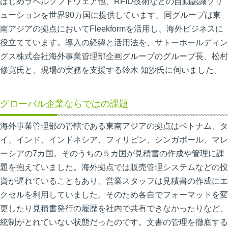
はじめラベルソフトウェア他、RFID技術などの自動認識ソリ
ューションを世界90カ国に提供しています。同グループは東
南アジアの拠点においてFleekformを活用し、海外ビジネスに
役立てています。導入の経緯と活用法を、サトーホールディン
グス株式会社海外事業管理部企画グループのグループ長、松村
修寛氏と、現場の実務を支援する鈴木 知沙氏に伺いました。
グローバル企業ならではの課題
海外事業管理部の管轄である東南アジアの拠点はベトナム、タ
イ、インド、インドネシア、フィリピン、シンガポール、マレ
ーシアの7カ国。そのうちの５カ国が見積書の作成や管理に課
題を抱えていました。海外拠点では販売管理システムなどの投
資が遅れていることもあり、営業スタッフは見積書の作成にエ
クセルを利用していました。そのため各自でフォーマットを変
更したり見積書発行の履歴を社内で共有できなかったりなど、
統制がとれていない状態だったのです。文書の管理を徹底する