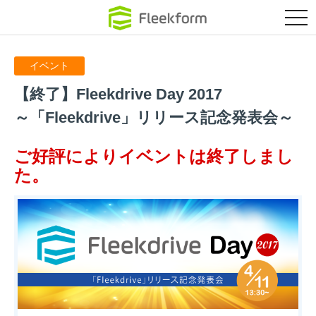
クラウド環境に
tog
nav
イベント
【終了】Fleekdrive Day 2017
～「Fleekdrive」リリース記念発表会～
ご好評によりイベントは終了しまし
た。