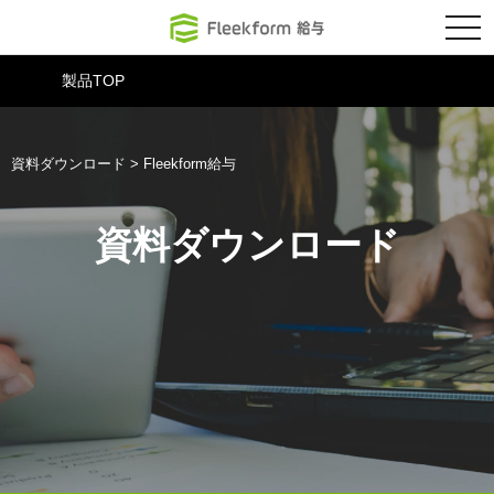
スマホからでも
tog
nav
製品TOP
資料ダウンロード
>
Fleekform給与
資料ダウンロード