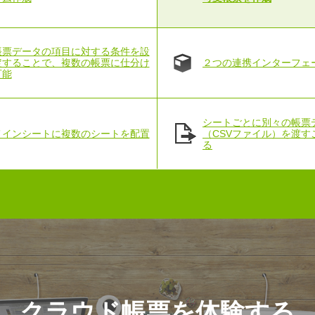
帳票データの項目に対する条件を設
定することで、複数の帳票に仕分け
２つの連携インターフェー
可能
シートごとに別々の帳票
メインシートに複数のシートを配置
（CSVファイル）を渡す
る
クラウド帳票を体験する