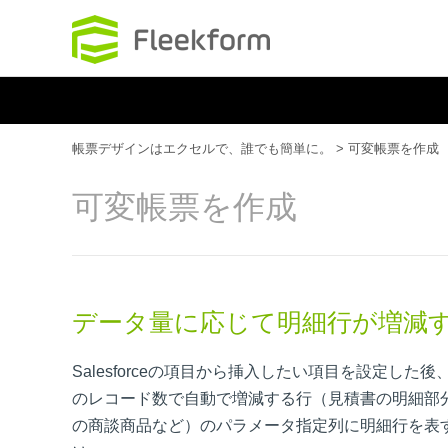
クラウド環境に最
帳票デザインはエクセルで、誰でも簡単に。
>
可変帳票を作成
可変帳票を作成
データ量に応じて明細行が増減
Salesforceの項目から挿入したい項目を設定し
のレコード数で自動で増減する行（見積書の明細部
の商談商品など）のパラメータ指定列に明細行を表す