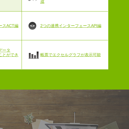
成
スACT編
2つの連携インターフェースAPI編
データ
ことができ
帳票でエクセルグラフが表示可能