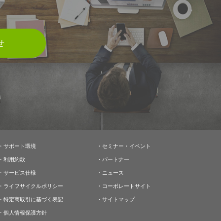
せ
・
サポート環境
・
セミナー・イベント
・
利用約款
・
パートナー
・
サービス仕様
・
ニュース
・
ライフサイクルポリシー
・
コーポレートサイト
・
特定商取引に基づく表記
・
サイトマップ
・
個人情報保護方針