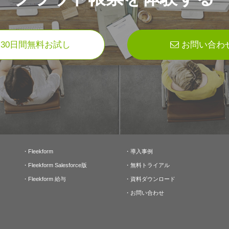
30日間無料お試し
お問い合わ
・
Fleekform
・
導入事例
・
Fleekform Salesforce版
・
無料トライアル
・
Fleekform 給与
・
資料ダウンロード
・
お問い合わせ