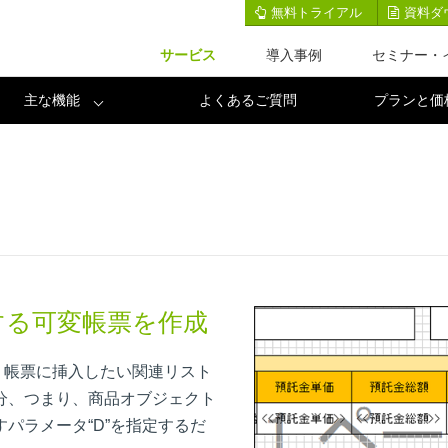
適な統合帳票出力サービスFleekform
無料トライアル
資料ダ
サービス
導入事例
セミナー・
主な機能
よくあるご質問
プランと価
する可変帳票を作成
た後、帳票に挿入したい関連リスト
分、つまり、商品オブジェクト
パラメータ“D”を指定するだ