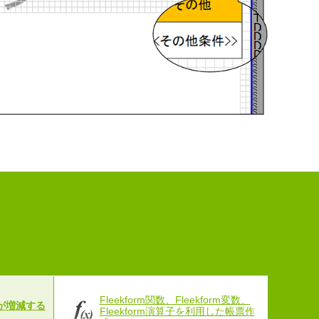
Fleekform関数、Fleekform変数、
が増減する
Fleekform演算子を利用した帳票作